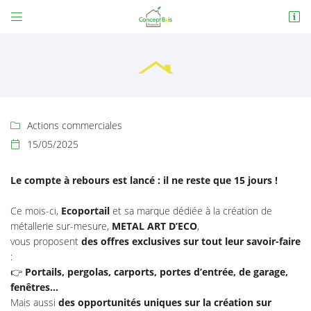


19 C rue des Rois
18110 Allogny
06 79 51 55 01
Actions commerciales

15/05/2025

Le compte à rebours est lancé : il ne reste que 15 jours !
Ce mois-ci,
Ecoportail
et sa marque dédiée à la création de
Adresse email de réception

métallerie sur-mesure,
METAL ART D’ECO
,
vous proposent
des offres exclusives sur tout leur savoir-faire
En cochant cette case, vous consentez à recevoir nos propositions commerciales à
l'adresse email indiqué ci-dessus. Vous pouvez vous désinscrire à tout moment en
:
utilisant
le formulaire de désinscription
.
👉
Portails, pergolas, carports, portes d’entrée, de garage,
fenêtres…
INSCRIPTION
Mais aussi
des opportunités uniques sur la création sur