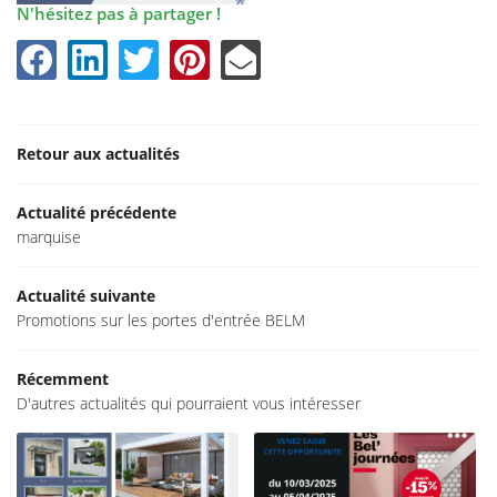
N'hésitez pas à partager !
Une questio
Accueil
onstruction
06 79 51 55 
Rénovation
Retour aux actualités
Nos sociétés
Actualité précédente
s réalisations
marquise
Avis
Actualité suivante
Restez infor
Promotions sur les portes d'entrée BELM
Actualités
Contact
INSCRIPTION NEWS
Récemment
D'autres actualités qui pourraient vous intéresser