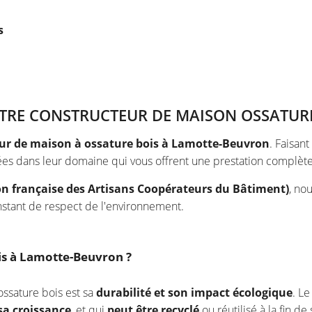
s
VOTRE CONSTRUCTEUR DE MAISON OSSATUR
ur de maison à ossature bois à Lamotte-Beuvron
. Faisan
ées dans leur domaine qui vous offrent une prestation complète
n française des Artisans Coopérateurs du Bâtiment)
, no
nstant de respect de l'environnement.
is à Lamotte-Beuvron ?
ossature bois est sa
durabilité et son impact écologique
. Le
sa croissance
, et qui
peut être recyclé
ou réutilisé à la fin de 