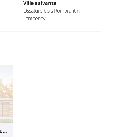
Ville suivante
Ossature bois Romorantin-
Lanthenay
Ossature bois Vignoux-sur-Barangeon