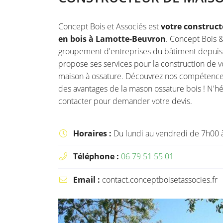
l'adresse email indiqué ci-dessus. Vous pouvez vous désinscrire à tout moment
le formulaire de désinscription
.
Concept Bois et Associés est
votre construc
INSCRIPTION
en bois à Lamotte-Beuvron
. Concept Bois &
groupement d'entreprises du bâtiment depuis
propose ses services pour la construction de v
maison à ossature. Découvrez nos compétences
des avantages de la mason ossature bois ! N'hé
contacter pour demander votre devis.
Horaires :
Du lundi au vendredi de 7h00 

Téléphone :
06 79 51 55 01

Email :
contact.conceptboisetassocies.fr
