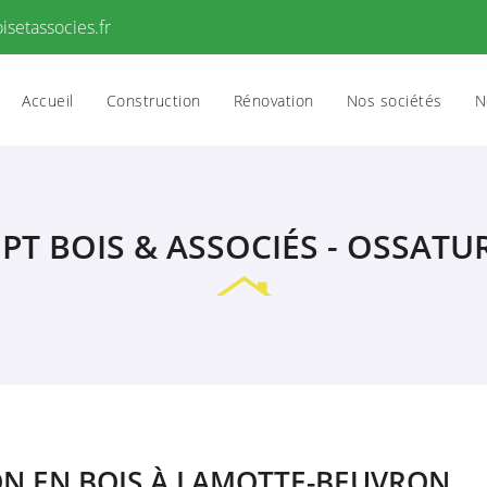
Accueil
Construction
Rénovation
Nos sociétés
N
T BOIS & ASSOCIÉS - OSSATU
N EN BOIS À LAMOTTE-BEUVRON
es à