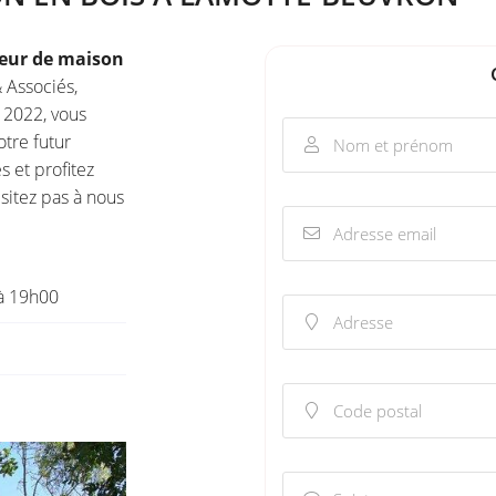
 en utilisant
teur de maison
 Associés,
 2022, vous
otre futur
Nom et prénom

 et profitez
sitez pas à nous
Adresse email

à 19h00
Adresse

Code postal
