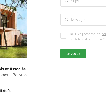
Sujet

Message

J'ai lu et j'accepte les
con
confidentialité
du site
Co
ENVOYER
is et Associés
,
 Lamotte-Beuvron
trisés