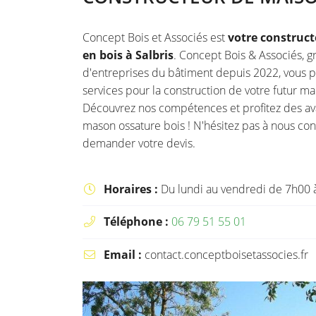
l'adresse email indiqué ci-dessus. Vous pouvez vous désinscrire à tout moment
le formulaire de désinscription
.
Concept Bois et Associés est
votre construc
INSCRIPTION
en bois à Salbris
. Concept Bois & Associés,
d'entreprises du bâtiment depuis 2022, vous 
services pour la construction de votre futur ma
Découvrez nos compétences et profitez des av
mason ossature bois ! N'hésitez pas à nous con
demander votre devis.
Horaires :
Du lundi au vendredi de 7h00 

Téléphone :
06 79 51 55 01

Email :
contact.conceptboisetassocies.fr
