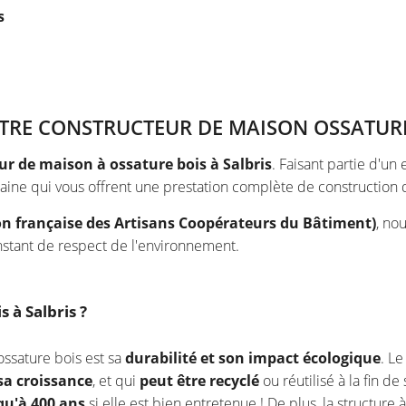
s
OTRE CONSTRUCTEUR DE MAISON OSSATURE
ur de maison à ossature bois à Salbris
. Faisant partie d'u
ine qui vous offrent une prestation complète de construction 
n française des Artisans Coopérateurs du Bâtiment)
, no
nstant de respect de l'environnement.
 à Salbris ?
ossature bois est sa
durabilité et son impact écologique
. Le
sa croissance
, et qui
peut être recyclé
ou réutilisé à la fin de 
qu'à 400 ans
si elle est bien entretenue ! De plus, la structur