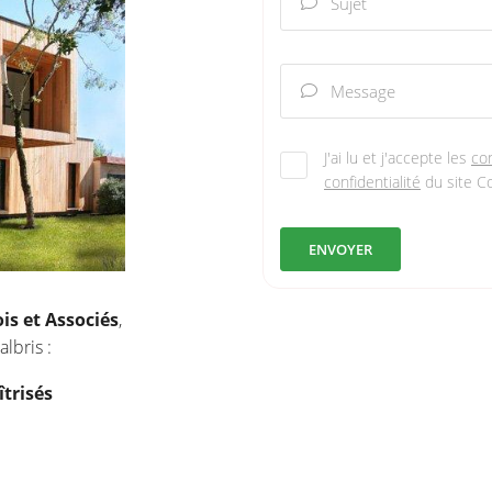
Sujet

Message

J'ai lu et j'accepte les
con
confidentialité
du site
Co
ENVOYER
is et Associés
,
lbris :
trisés