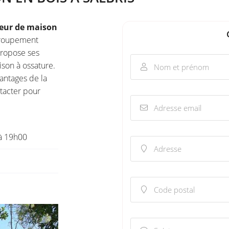
 en utilisant
teur de maison
 groupement
propose ses
ison à ossature.
Nom et prénom

antages de la
tacter pour
Adresse email

à 19h00
Adresse

Code postal
